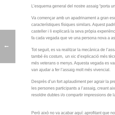
L’esquema general del nostre assaig “porta un
Va començar amb un apadrinament a gran escal
característiques físiques similars. Aquest padr
casteller i li explicarà la seva pròpia experièn
fa cada vegada que ve una persona nova a as
Tot seguit, es va realitzar la mecànica de l’ass
també és costum, un xic d’explicació més tècni
més veterans o menys. Aquesta vegada es van t
van ajudar a fer l’assaig molt més vivencial.
Desprès d’un fort aplaudiment per agrair la pr
les persones participants a l’assaig, creant a
resoldre dubtes i/o compartir impressions de l
Però això no va acabar aquí: aprofitant que 