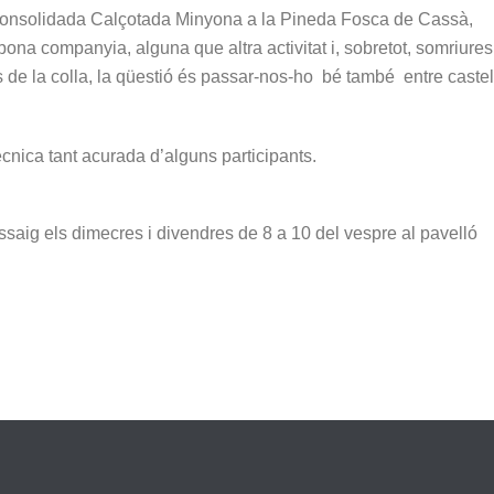
 consolidada Calçotada Minyona a la Pineda Fosca de Cassà,
bona companyia, alguna que altra activitat i, sobretot, somriures
e la colla, la qüestió és passar-nos-ho bé també entre castell
cnica tant acurada d’alguns participants.
ssaig els dimecres i divendres de 8 a 10 del vespre al pavelló