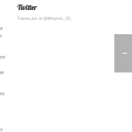
Twitter
Tweets por el @Minyons_SC.
 a
s
com
ue
tes
ns