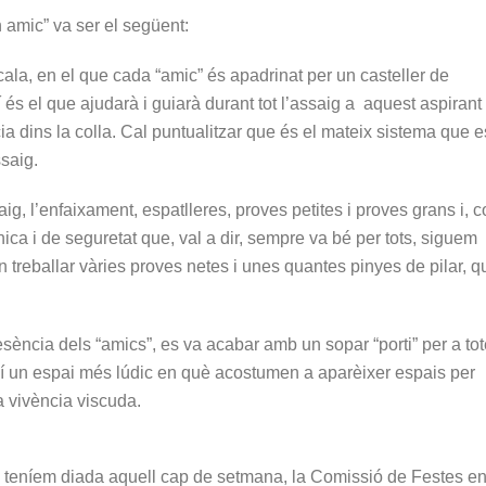
 amic” va ser el següent:
a, en el que cada “amic” és apadrinat per un casteller de
í és el que ajudarà i guiarà durant tot l’assaig a aquest aspirant
cia dins la colla. Cal puntualitzar que és el mateix sistema que e
saig.
aig, l’enfaixament, espatlleres, proves petites i proves grans i, 
ca i de seguretat que, val a dir, sempre va bé per tots, siguem
reballar vàries proves netes i unes quantes pinyes de pilar, q
esència dels “amics”, es va acabar amb un sopar “porti” per a to
ixí un espai més lúdic en què acostumen a aparèixer espais per
a vivència viscuda.
no teníem diada aquell cap de setmana, la Comissió de Festes e