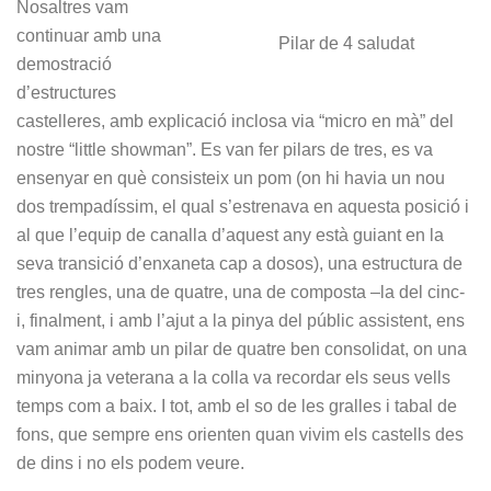
Nosaltres vam
continuar amb una
Pilar de 4 saludat
demostració
d’estructures
castelleres, amb explicació inclosa via “micro en mà” del
nostre “little showman”. Es van fer pilars de tres, es va
ensenyar en què consisteix un pom (on hi havia un nou
dos trempadíssim, el qual s’estrenava en aquesta posició i
al que l’equip de canalla d’aquest any està guiant en la
seva transició d’enxaneta cap a dosos), una estructura de
tres rengles, una de quatre, una de composta –la del cinc-
i, finalment, i amb l’ajut a la pinya del públic assistent, ens
vam animar amb un pilar de quatre ben consolidat, on una
minyona ja veterana a la colla va recordar els seus vells
temps com a baix. I tot, amb el so de les gralles i tabal de
fons, que sempre ens orienten quan vivim els castells des
de dins i no els podem veure.