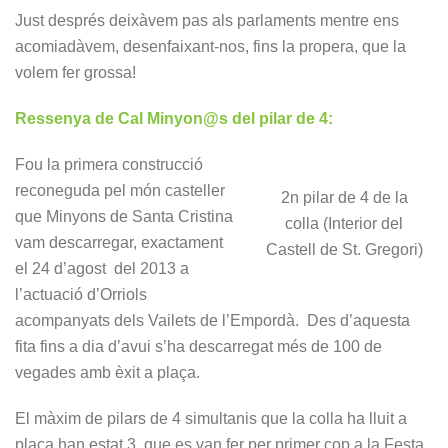
Just després deixàvem pas als parlaments mentre ens
acomiadàvem, desenfaixant-nos, fins la propera, que la
volem fer grossa!
Ressenya de Cal Minyon@s del pilar de 4:
Fou la primera construcció
reconeguda pel món casteller
2n pilar de 4 de la
que Minyons de Santa Cristina
colla (Interior del
vam descarregar, exactament
Castell de St. Gregori)
el 24 d’agost del 2013 a
l’actuació d’Orriols
acompanyats dels Vailets de l’Empordà. Des d’aquesta
fita fins a dia d’avui s’ha descarregat més de 100 de
vegades amb èxit a plaça.
El màxim de pilars de 4 simultanis que la colla ha lluit a
plaça han estat 3, que es van fer per primer cop a la Festa