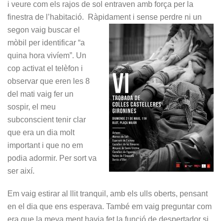
i veure com els rajos de sol entraven amb força per la
finestra de l’habitació. Ràpidament i sense perdre ni un
segon vaig
buscar el
mòbil per identificar “a
quina hora vivíem”. Un
cop activat el telèfon i
observar que eren les 8
del mati vaig fer un
sospir, el meu
subconscient tenir clar
que era un dia molt
important i que no em
podia adormir. Per sort va
ser així.
Em vaig estirar al llit tranquil, amb els ulls oberts, pensant
en el dia que ens esperava. També em vaig preguntar com
era que la meva ment havia fet la funció de despertador si