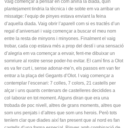
Vaig començar a pensar en com aniria la diada, quin
plantejament tindria la tècnica i de sobte em va arribar un
missatge: l’equip de pinyes estava enviant la feina
d’aquella diada. Vaig obrir l’aparell com si es tractés d’un
regal d’aniversari i vaig començar a buscar el meu nom
entre la resta de minyons i minyones. Finalment el vaig
trobar, cada cop estava més a prop del destí i una sensació
d’alegria em va començar a envair, fent-me dibuixar un
somriure al rostre sense poder-ho evitar. El camí fins a Olot
es va fer curt i, sense adonar-me’n, els passos em van fer
entrar a la plaça del Gegants d’Olot. I vaig començar a
contemplar l’escenari: 7 colles, 7 colors, 21 castells per
alçar i uns quants centenars de castelleres decidides a
col·laborar en tot moment. Alguns diran que era una
trobada de poc nivell, altres de grans moments, altres que
som uns penjats i d’altres que som uns herois. Però tots
teníem clar que diades així fan present que al nord es fan
castells d’una forma especial. Pinyes amb combinació de