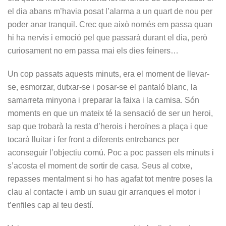
el dia abans m’havia posat l’alarma a un quart de nou per
poder anar tranquil. Crec que això només em passa quan
hi ha nervis i emoció pel que passarà durant el dia, però
curiosament no em passa mai els dies feiners…
Un cop passats aquests minuts, era el moment de llevar-
se, esmorzar, dutxar-se i posar-se el pantaló blanc, la
samarreta minyona i preparar la faixa i la camisa. Són
moments en que un mateix té la sensació de ser un heroi,
sap que trobarà la resta d’herois i heroïnes a plaça i que
tocarà lluitar i fer front a diferents entrebancs per
aconseguir l’objectiu comú. Poc a poc passen els minuts i
s’acosta el moment de sortir de casa. Seus al cotxe,
repasses mentalment si ho has agafat tot mentre poses la
clau al contacte i amb un suau gir arranques el motor i
t’enfiles cap al teu destí.