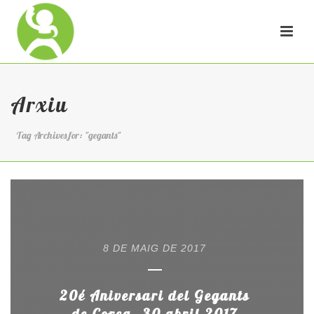
Arxiu
Tag Archives for: "gegants"
8 DE MAIG DE 2017
20é Aniversari del Gegants
de Corça- 30 abril 2017