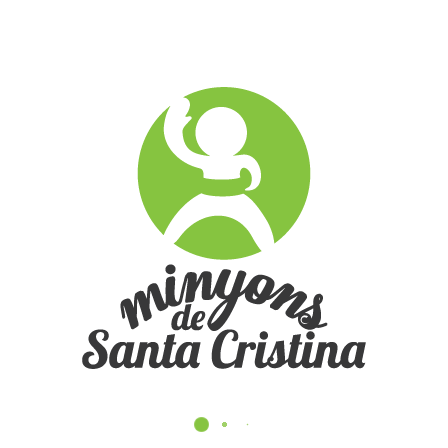
30
Fotos
180
Fotos
Diada 11 Setembre 2019
42
Fotos
Cala Salions (taller) 25-9-19
39
Fotos