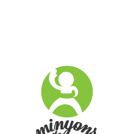
Bloc
Minyons a la xarxa
La Junta