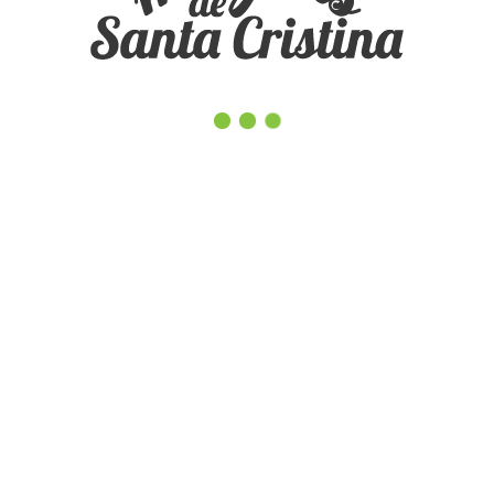
[SHOW SLIDESHOW]
◄
1
...
3
4
5
...
11
►