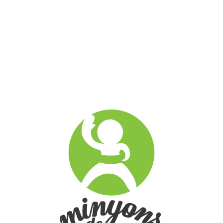
Bloc
Minyons a la xarxa
La Junt