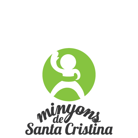
Multimèdia
FOTOS
»
2016-2017
»
MALGRAT DE MAR 14-8-2016