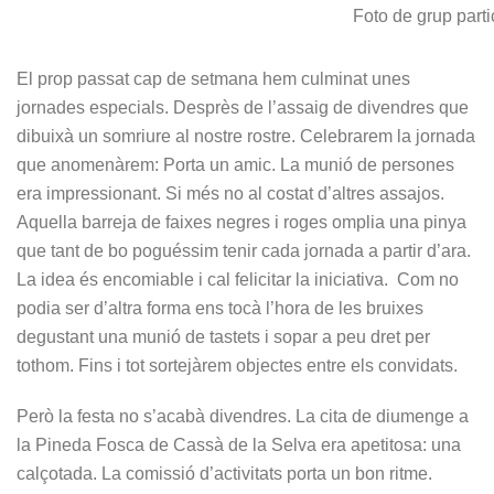
Foto de grup part
El prop passat cap de setmana hem culminat unes
jornades especials. Desprès de l’assaig de divendres que
dibuixà un somriure al nostre rostre. Celebrarem la jornada
que anomenàrem: Porta un amic. La munió de persones
era impressionant. Si més no al costat d’altres assajos.
Aquella barreja de faixes negres i roges omplia una pinya
que tant de bo poguéssim tenir cada jornada a partir d’ara.
La idea és encomiable i cal felicitar la iniciativa. Com no
podia ser d’altra forma ens tocà l’hora de les bruixes
degustant una munió de tastets i sopar a peu dret per
tothom. Fins i tot sortejàrem objectes entre els convidats.
Però la festa no s’acabà divendres. La cita de diumenge a
la Pineda Fosca de Cassà de la Selva era apetitosa: una
calçotada. La comissió d’activitats porta un bon ritme.