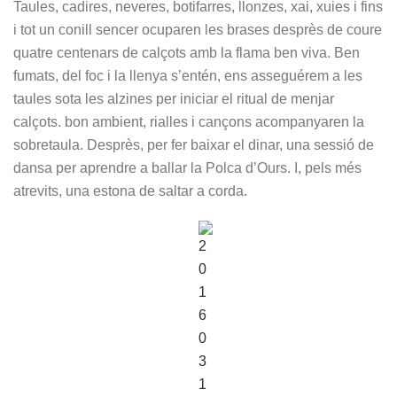
Taules, cadires, neveres, botifarres, llonzes, xai, xuies i fins
i tot un conill sencer ocuparen les brases desprès de coure
quatre centenars de calçots amb la flama ben viva. Ben
fumats, del foc i la llenya s’entén, ens asseguérem a les
taules sota les alzines per iniciar el ritual de menjar
calçots. bon ambient, rialles i cançons acompanyaren la
sobretaula. Desprès, per fer baixar el dinar, una sessió de
dansa per aprendre a ballar la Polca d’Ours. I, pels més
atrevits, una estona de saltar a corda.